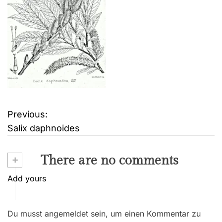
Previous:
B
Salix daphnoides
e
i
+
There are no comments
t
Add yours
r
Du musst angemeldet sein, um einen Kommentar zu