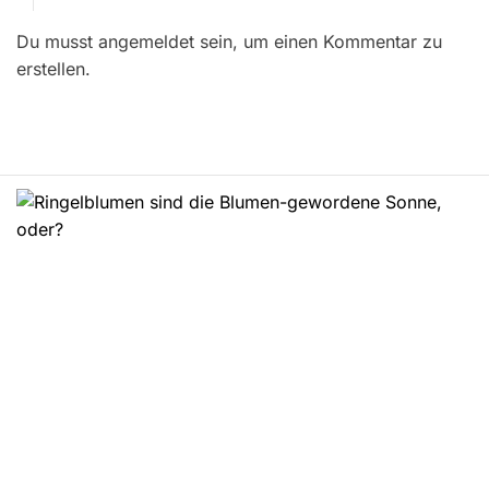
r
Du musst angemeldet sein, um einen Kommentar zu
a
erstellen.
g
s
n
a
v
i
g
a
t