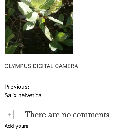
OLYMPUS DIGITAL CAMERA
Previous:
B
Salix helvetica
e
i
+
There are no comments
t
Add yours