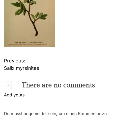
Previous:
B
Salix myrsinites
e
i
+
There are no comments
t
Add yours
r
Du musst angemeldet sein, um einen Kommentar zu