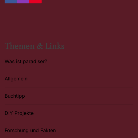
a
n
i
c
s
n
e
t
t
b
a
e
o
g
r
o
r
e
k
a
s
m
t
Themen & Links
Was ist paradiser?
Allgemein
Buchtipp
DIY Projekte
Forschung und Fakten