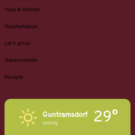
Haus & Wohnen
Haushaltstipps
Let it grow!
Naturkosmetik
Rezepte
29°
Guntramsdorf
sonnig