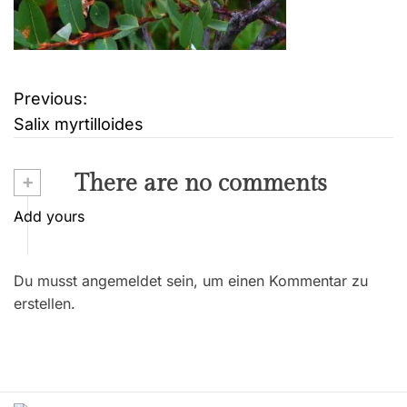
Previous:
B
Salix myrtilloides
e
i
+
There are no comments
t
Add yours
r
Du musst angemeldet sein, um einen Kommentar zu
a
erstellen.
g
s