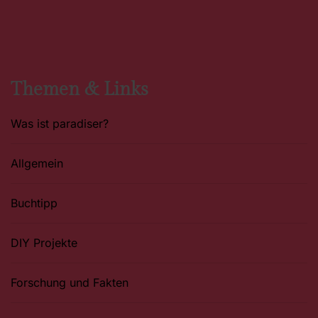
c
s
n
e
t
t
b
a
e
o
g
r
o
r
e
k
a
s
m
t
Themen & Links
Was ist paradiser?
Allgemein
Buchtipp
DIY Projekte
Forschung und Fakten