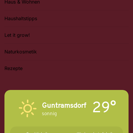
Haus & Wohnen
Haushaltstipps
Let it grow!
Naturkosmetik
Rezepte
29°
Guntramsdorf
sonnig