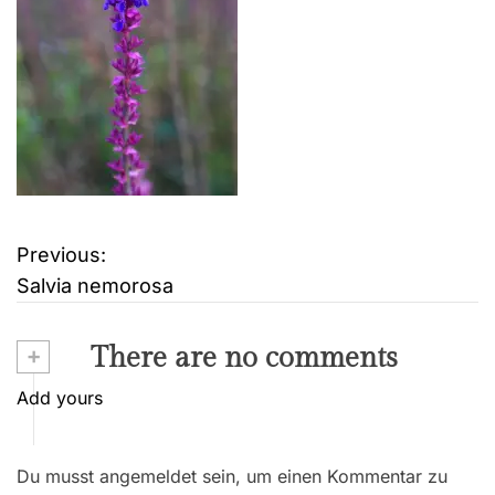
Previous:
B
Salvia nemorosa
e
i
+
There are no comments
t
Add yours
r
Du musst angemeldet sein, um einen Kommentar zu