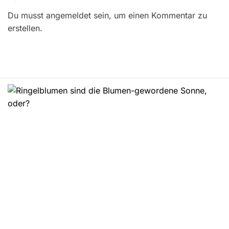
r
Du musst angemeldet sein, um einen Kommentar zu
a
erstellen.
g
s
n
a
v
i
g
a
t