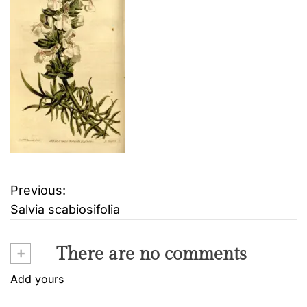
Previous:
B
Salvia scabiosifolia
e
i
+
There are no comments
t
Add yours