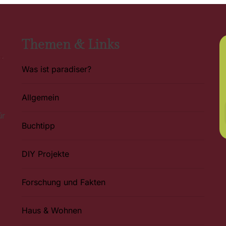
Themen & Links
Was ist paradiser?
Allgemein
ür
Buchtipp
DIY Projekte
Forschung und Fakten
Haus & Wohnen