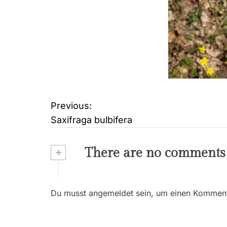
Previous:
B
Saxifraga bulbifera
e
i
+
There are no comments
t
r
Du musst angemeldet sein, um einen Kommenta
a