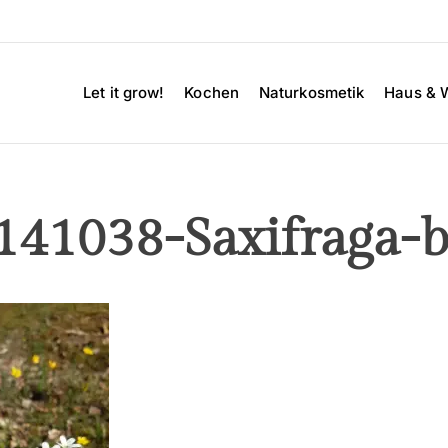
Let it grow!
Kochen
Naturkosmetik
Haus & 
141038-Saxifraga-b