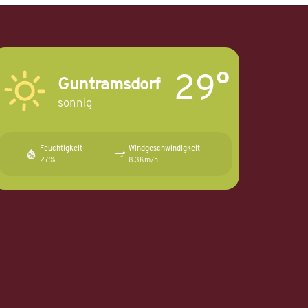
29°
Guntramsdorf
sonnig
Feuchtigkeit
Windgeschwindigkeit
27%
8.3Km/h