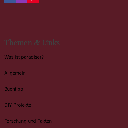
a
n
i
c
s
n
e
t
t
b
a
e
o
g
r
o
r
e
k
a
s
m
t
Themen & Links
Was ist paradiser?
Allgemein
Buchtipp
DIY Projekte
Forschung und Fakten