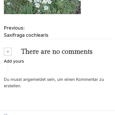
Previous:
B
Saxifraga cochlearis
e
i
+
There are no comments
t
Add yours
r
Du musst angemeldet sein, um einen Kommentar zu
a
erstellen.
g
s