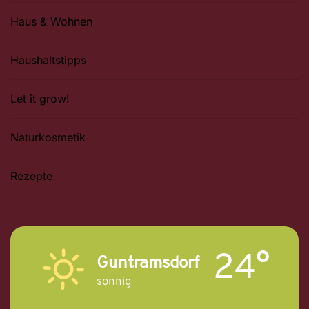
Haus & Wohnen
Haushaltstipps
Let it grow!
Naturkosmetik
Rezepte
24°
Guntramsdorf
sonnig