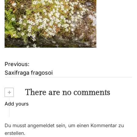
Previous:
B
Saxifraga fragosoi
e
i
+
There are no comments
t
Add yours
r
Du musst angemeldet sein, um einen Kommentar zu
a
erstellen.