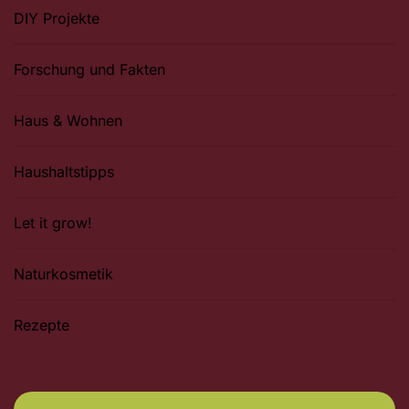
DIY Projekte
Forschung und Fakten
Haus & Wohnen
Haushaltstipps
Let it grow!
Naturkosmetik
Rezepte