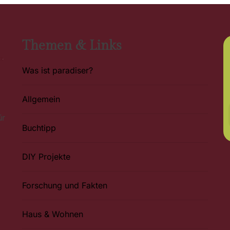
Themen & Links
Was ist paradiser?
Allgemein
ür
Buchtipp
DIY Projekte
Forschung und Fakten
Haus & Wohnen