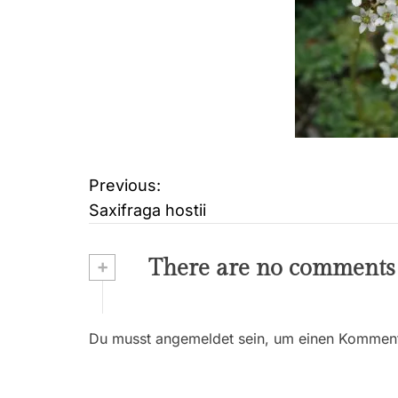
Previous:
B
Saxifraga hostii
e
i
+
There are no comments
t
r
Du musst angemeldet sein, um einen Kommenta
a