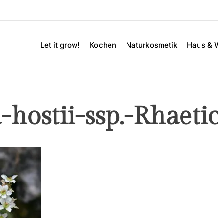
Let it grow!
Kochen
Naturkosmetik
Haus & 
a-hostii-ssp.-Rhaet