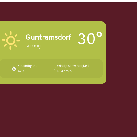
30°
Guntramsdorf
sonnig
Feuchtigkeit
Windgeschwindigkeit
47%
18.4Km/h