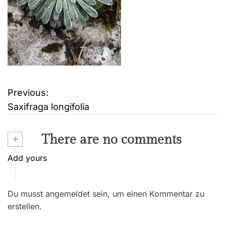
Previous:
B
Saxifraga longifolia
e
i
+
There are no comments
t
Add yours
r
Du musst angemeldet sein, um einen Kommentar zu
a
erstellen.
g