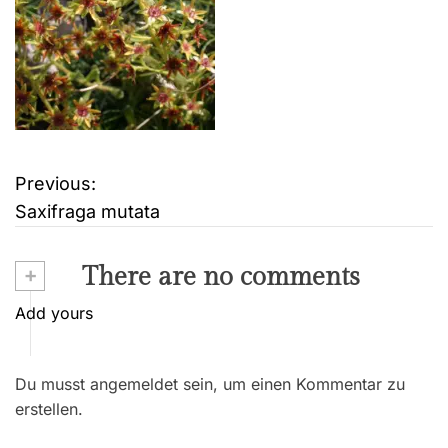
Previous:
B
Saxifraga mutata
e
i
+
There are no comments
t
Add yours
r
Du musst angemeldet sein, um einen Kommentar zu
a
erstellen.
g