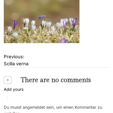
Previous:
B
Scilla verna
e
i
+
There are no comments
t
Add yours
r
Du musst angemeldet sein, um einen Kommentar zu
a