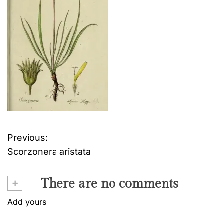
Previous:
B
Scorzonera aristata
e
i
+
There are no comments
t
Add yours