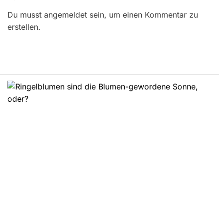
r
Du musst angemeldet sein, um einen Kommentar zu
a
erstellen.
g
s
n
a
v
i
g
a
t