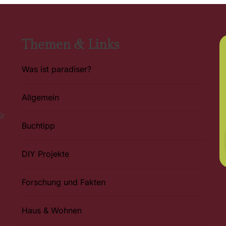
Themen & Links
Was ist paradiser?
Allgemein
ür
Buchtipp
DIY Projekte
Forschung und Fakten
Haus & Wohnen