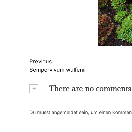
Previous:
B
Sempervivum wulfenii
e
i
+
There are no comments
t
r
Du musst angemeldet sein, um einen Kommenta
a