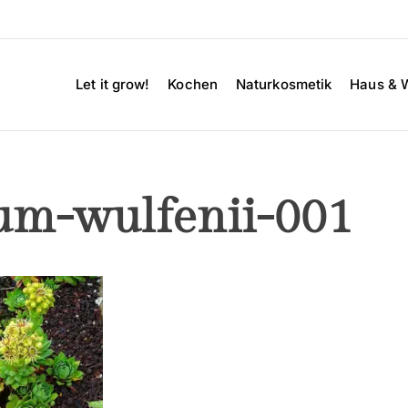
Let it grow!
Kochen
Naturkosmetik
Haus & 
um-wulfenii-001