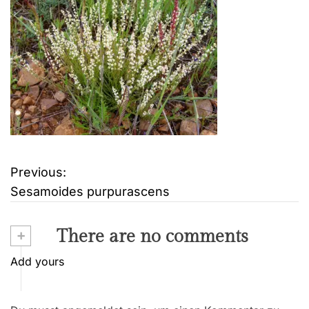
Previous:
B
Sesamoides purpurascens
e
i
+
There are no comments
t
Add yours
r