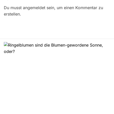
r
Du musst angemeldet sein, um einen Kommentar zu
a
erstellen.
g
s
n
a
v
i
g
a
t