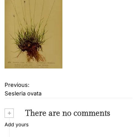
Previous:
B
Sesleria ovata
e
i
+
There are no comments
t
Add yours