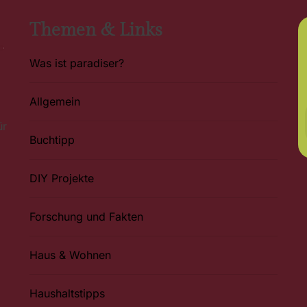
Themen & Links
Was ist paradiser?
Allgemein
ür
Buchtipp
DIY Projekte
Forschung und Fakten
Haus & Wohnen
Haushaltstipps