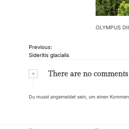
OLYMPUS DI
Previous:
B
Sideritis glacialis
e
i
+
There are no comments
t
r
Du musst angemeldet sein, um einen Kommenta
a
g