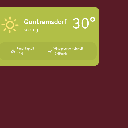
30°
Guntramsdorf
sonnig
Feuchtigkeit
Windgeschwindigkeit
47%
18.4Km/h