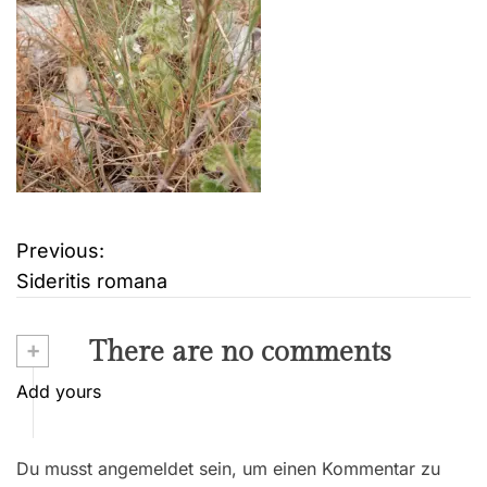
Previous:
B
Sideritis romana
e
i
+
There are no comments
t
Add yours
r
Du musst angemeldet sein, um einen Kommentar zu