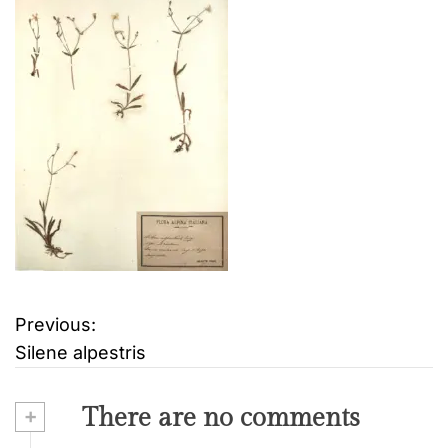
Previous:
B
Silene alpestris
e
i
+
There are no comments