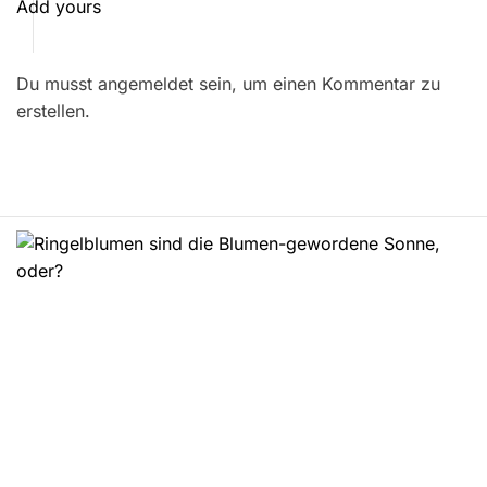
t
Add yours
r
Du musst angemeldet sein, um einen Kommentar zu
a
erstellen.
g
s
n
a
v
i
g
a