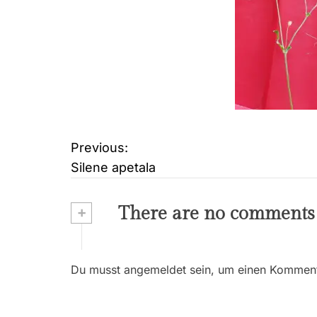
Previous:
B
Silene apetala
e
i
+
There are no comments
t
r
Du musst angemeldet sein, um einen Kommenta
a