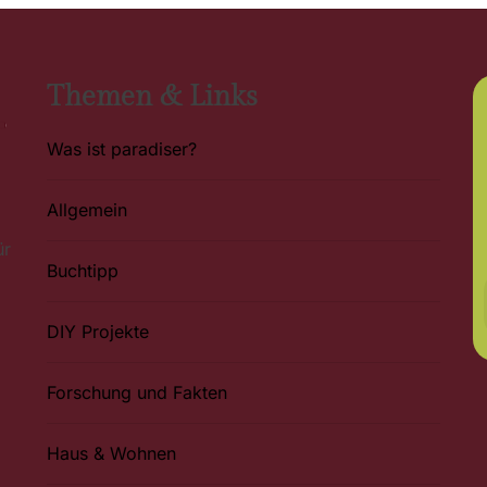
Themen & Links
Was ist paradiser?
Allgemein
ür
Buchtipp
DIY Projekte
Forschung und Fakten
Haus & Wohnen