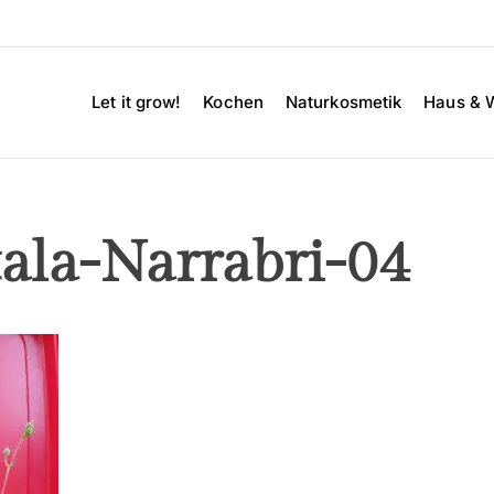
Let it grow!
Kochen
Naturkosmetik
Haus & 
tala-Narrabri-04