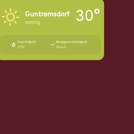
30°
Guntramsdorf
sonnig
Feuchtigkeit
Windgeschwindigkeit
25%
9Km/h