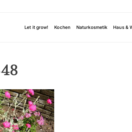
Let it grow!
Kochen
Naturkosmetik
Haus & 
348