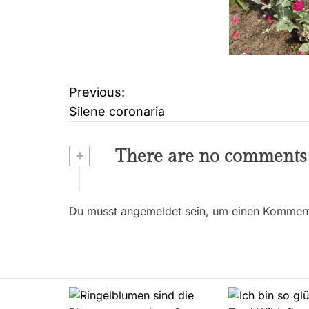
Previous:
B
Silene coronaria
e
i
+
There are no comments
t
r
Du musst angemeldet sein, um einen Kommenta
a
g
s