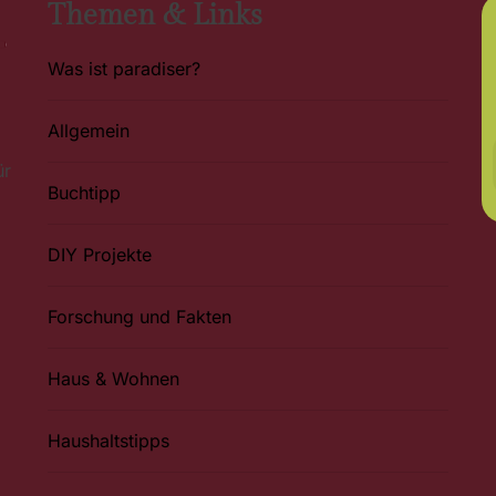
Themen & Links
Was ist paradiser?
Allgemein
ür
Buchtipp
DIY Projekte
Forschung und Fakten
Haus & Wohnen
Haushaltstipps