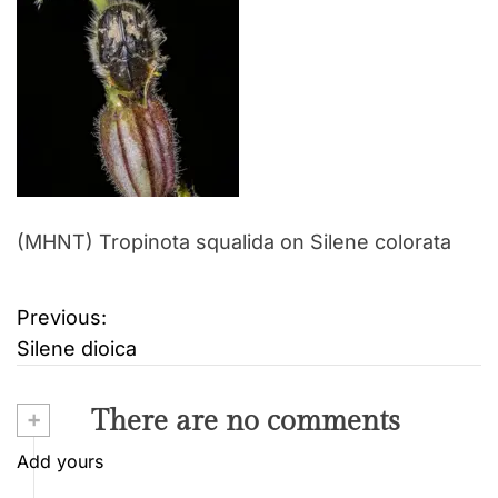
(MHNT) Tropinota squalida on Silene colorata
Previous:
B
Silene dioica
e
i
+
There are no comments
t
Add yours