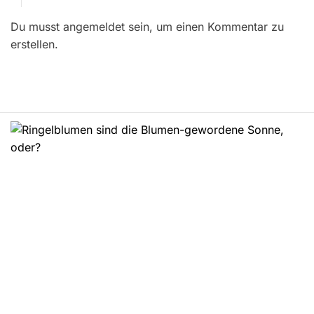
r
Du musst angemeldet sein, um einen Kommentar zu
a
erstellen.
g
s
n
a
v
i
g
a
t