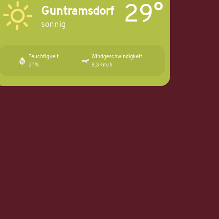
29°
Guntramsdorf
sonnig
Feuchtigkeit
Windgeschwindigkeit
27%
8.3Km/h