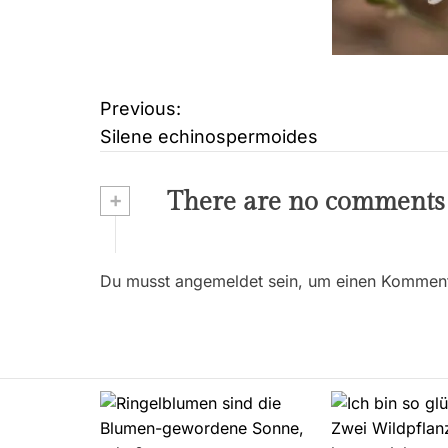
Previous:
B
Silene echinospermoides
e
i
+
There are no comments
t
r
Du musst angemeldet sein, um einen Kommenta
a
g
s