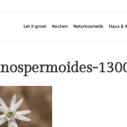
Let it grow!
Kochen
Naturkosmetik
Haus & 
hinospermoides-13