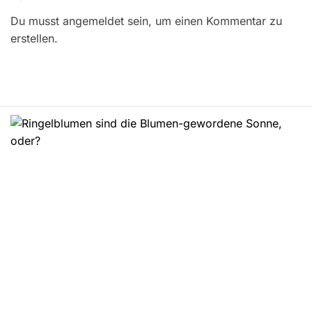
r
Du musst angemeldet sein, um einen Kommentar zu
a
erstellen.
g
s
n
a
v
i
g
a
t