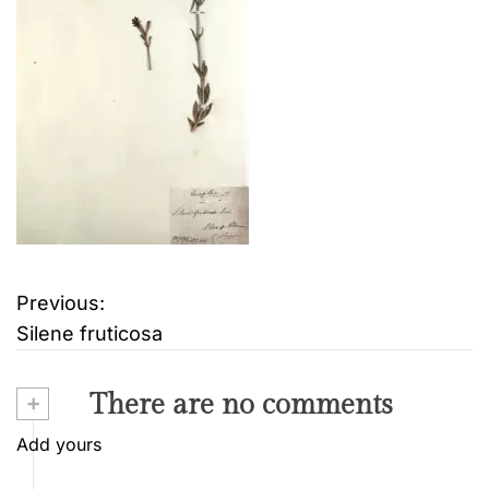
Previous:
B
Silene fruticosa
e
i
+
There are no comments
t
Add yours