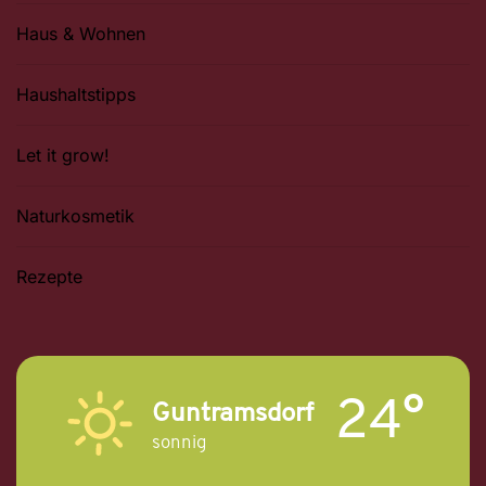
Haus & Wohnen
Haushaltstipps
Let it grow!
Naturkosmetik
Rezepte
24°
Guntramsdorf
sonnig