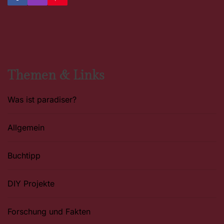
a
n
i
c
s
n
e
t
t
b
a
e
o
g
r
o
r
e
k
a
s
m
t
Themen & Links
Was ist paradiser?
Allgemein
Buchtipp
DIY Projekte
Forschung und Fakten