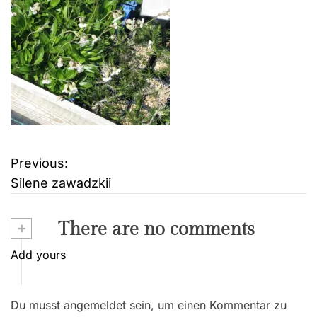
Previous:
B
Silene zawadzkii
e
i
+
There are no comments
t
Add yours
r
Du musst angemeldet sein, um einen Kommentar zu