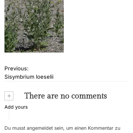
Previous:
B
Sisymbrium loeselii
e
i
+
There are no comments
t
Add yours
r
Du musst angemeldet sein, um einen Kommentar zu