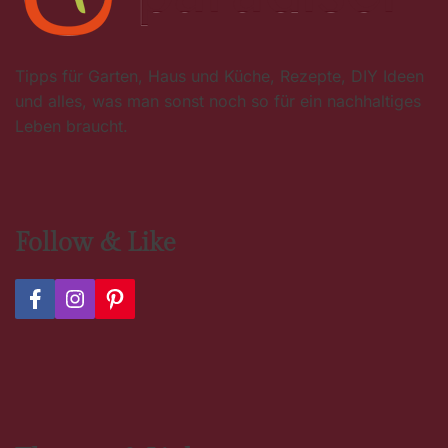
Tipps für Garten, Haus und Küche, Rezepte, DIY Ideen
und alles, was man sonst noch so für ein nachhaltiges
Leben braucht.
Follow & Like
F
I
P
a
n
i
c
s
n
e
t
t
b
a
e
o
g
r
o
r
e
k
a
s
m
t