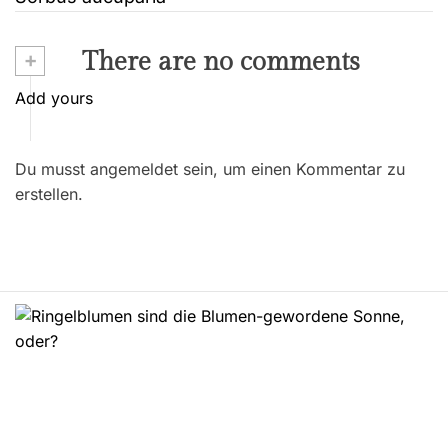
e
i
+
There are no comments
t
Add yours
r
Du musst angemeldet sein, um einen Kommentar zu
a
erstellen.
g
s
n
a
v
i