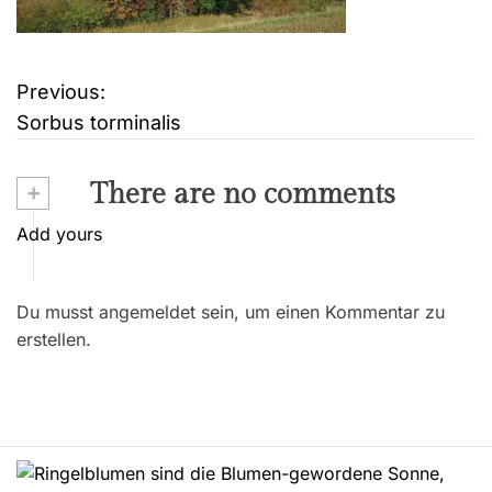
Previous:
B
Sorbus torminalis
e
i
+
There are no comments
t
Add yours
r
Du musst angemeldet sein, um einen Kommentar zu
a
erstellen.
g
s
n