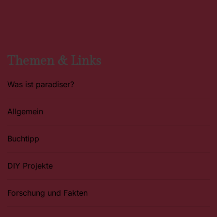
c
s
n
e
t
t
b
a
e
o
g
r
o
r
e
k
a
s
m
t
Themen & Links
Was ist paradiser?
Allgemein
Buchtipp
DIY Projekte
Forschung und Fakten