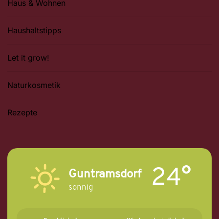
Haus & Wohnen
Haushaltstipps
Let it grow!
Naturkosmetik
Rezepte
24°
Guntramsdorf
sonnig