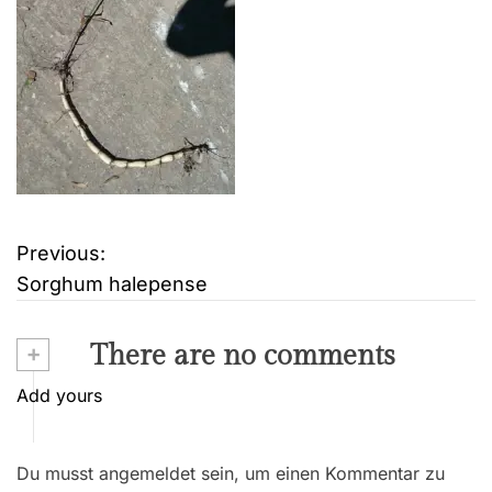
Previous:
B
Sorghum halepense
e
i
+
There are no comments
t
Add yours
r
Du musst angemeldet sein, um einen Kommentar zu