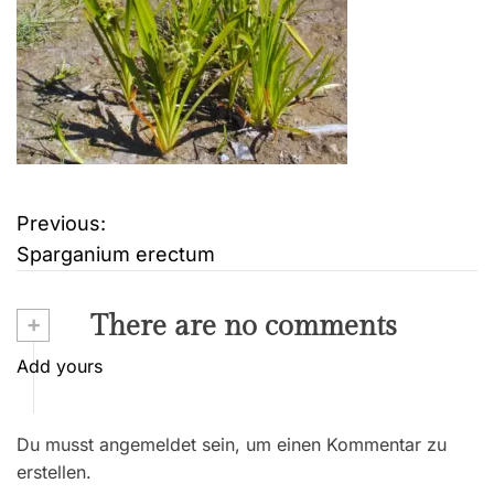
Previous:
B
Sparganium erectum
e
i
+
There are no comments
t
Add yours
r
Du musst angemeldet sein, um einen Kommentar zu
a
erstellen.