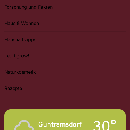
Forschung und Fakten
Haus & Wohnen
Haushaltstipps
Let it grow!
Naturkosmetik
Rezepte
30°
Guntramsdorf