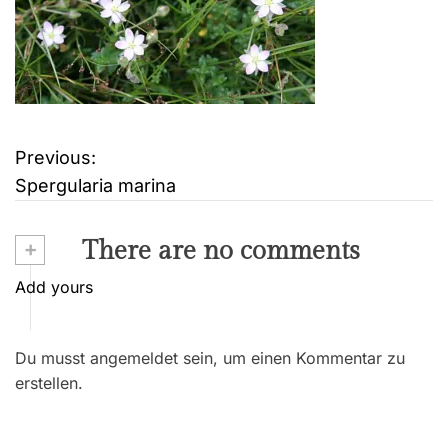
Previous:
B
Spergularia marina
e
i
+
There are no comments
t
Add yours
r
Du musst angemeldet sein, um einen Kommentar zu
a
erstellen.
g