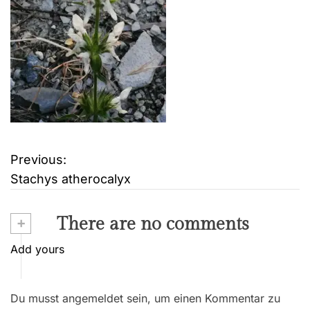
Previous:
B
Stachys atherocalyx
e
i
+
There are no comments
t
Add yours
r
Du musst angemeldet sein, um einen Kommentar zu