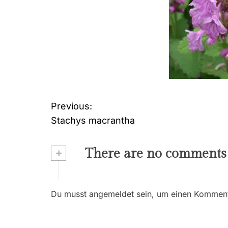
Previous:
B
Stachys macrantha
e
i
+
There are no comments
t
r
Du musst angemeldet sein, um einen Kommenta
a