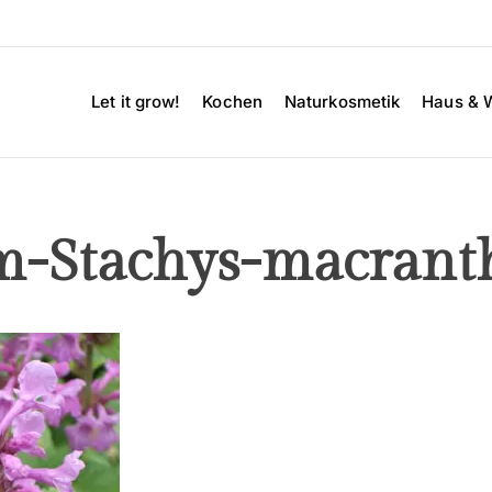
Let it grow!
Kochen
Naturkosmetik
Haus & 
m-Stachys-macrant