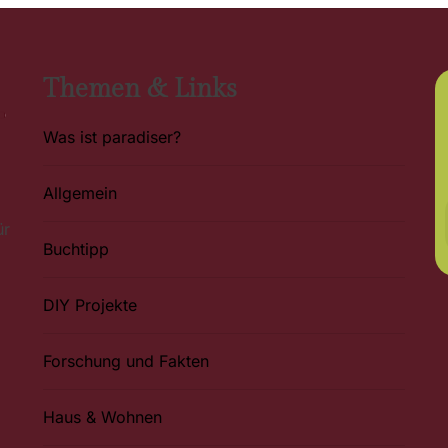
Themen & Links
Was ist paradiser?
Allgemein
ür
Buchtipp
DIY Projekte
Forschung und Fakten
Haus & Wohnen