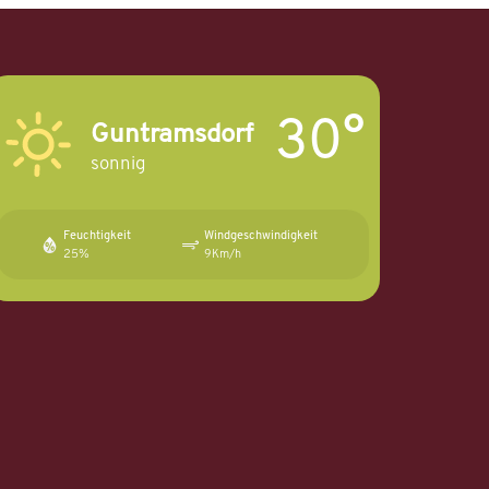
30°
Guntramsdorf
sonnig
Feuchtigkeit
Windgeschwindigkeit
25%
9Km/h