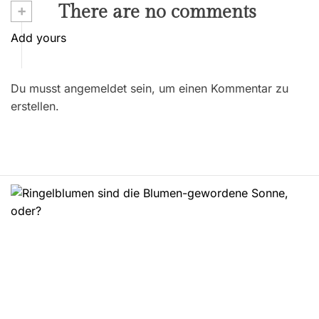
i
+
There are no comments
t
Add yours
r
Du musst angemeldet sein, um einen Kommentar zu
a
erstellen.
g
s
n
a
v
i
g