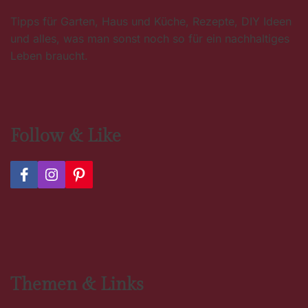
Tipps für Garten, Haus und Küche, Rezepte, DIY Ideen
und alles, was man sonst noch so für ein nachhaltiges
Leben braucht.
Follow & Like
F
I
P
a
n
i
c
s
n
e
t
t
b
a
e
o
g
r
o
r
e
k
a
s
m
t
Themen & Links