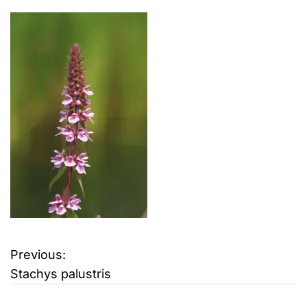
Previous:
B
Stachys palustris
e