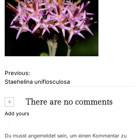
Previous:
B
Staehelina uniflosculosa
e
i
+
There are no comments
t
Add yours
r
Du musst angemeldet sein, um einen Kommentar zu