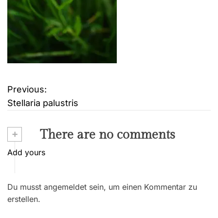
Previous:
B
Stellaria palustris
e
i
+
There are no comments
t
Add yours
r
Du musst angemeldet sein, um einen Kommentar zu
a
erstellen.
g