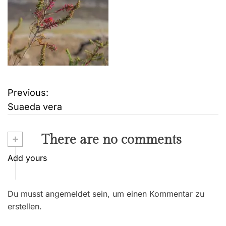
Previous:
B
Suaeda vera
e
i
+
There are no comments
t
Add yours
r
Du musst angemeldet sein, um einen Kommentar zu
a
erstellen.
g