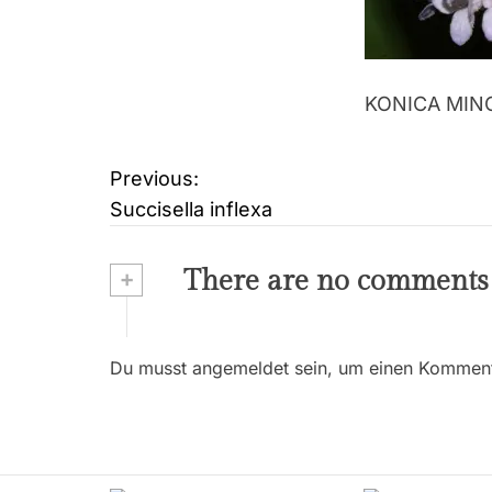
KONICA MIN
Previous:
B
Succisella inflexa
e
i
+
There are no comments
t
r
Du musst angemeldet sein, um einen Kommenta
a
g