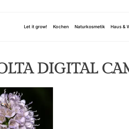
Let it grow!
Kochen
Naturkosmetik
Haus & 
OLTA DIGITAL CA