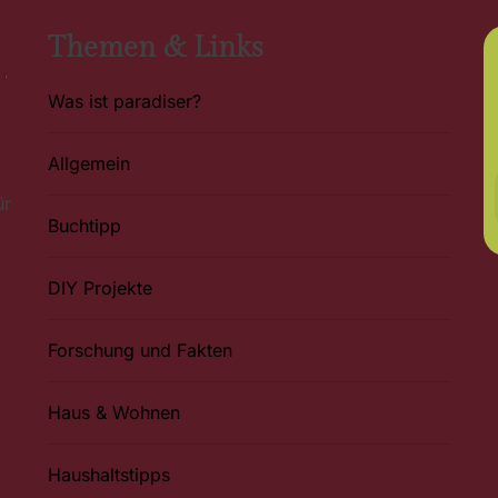
Themen & Links
Was ist paradiser?
Allgemein
ür
Buchtipp
DIY Projekte
Forschung und Fakten
Haus & Wohnen
Haushaltstipps