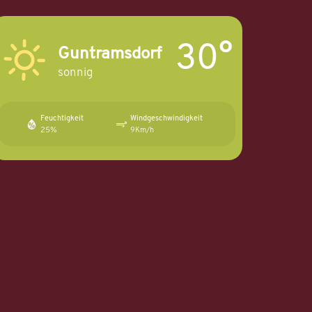
30°
Guntramsdorf
sonnig
Feuchtigkeit
Windgeschwindigkeit
25%
9Km/h