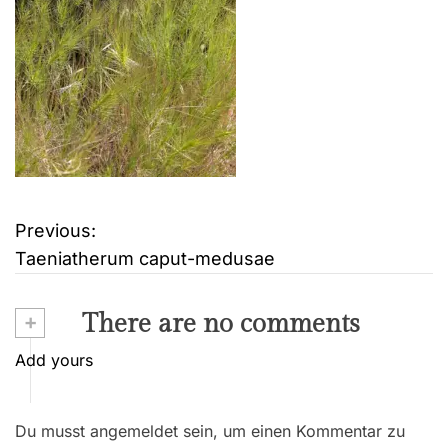
Previous:
B
Taeniatherum caput-medusae
e
i
+
There are no comments
t
Add yours
r
Du musst angemeldet sein, um einen Kommentar zu