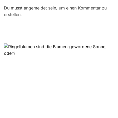
r
Du musst angemeldet sein, um einen Kommentar zu
a
erstellen.
g
s
n
a
v
i
g
a
t