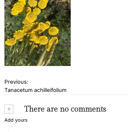
Previous:
B
Tanacetum achilleifolium
e
i
+
There are no comments
t
Add yours