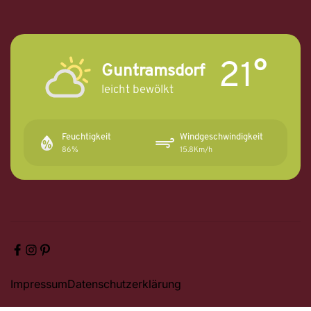
21°
Guntramsdorf
leicht bewölkt
Feuchtigkeit
Windgeschwindigkeit
86%
15.8Km/h
F
I
P
a
n
i
Impressum
Datenschutzerklärung
c
s
n
e
t
t