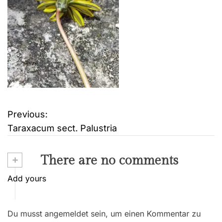
Previous:
B
Taraxacum sect. Palustria
e
i
+
There are no comments
t
Add yours
r
Du musst angemeldet sein, um einen Kommentar zu