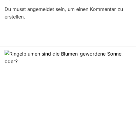
r
Du musst angemeldet sein, um einen Kommentar zu
a
erstellen.
g
s
n
a
v
i
g
a
t