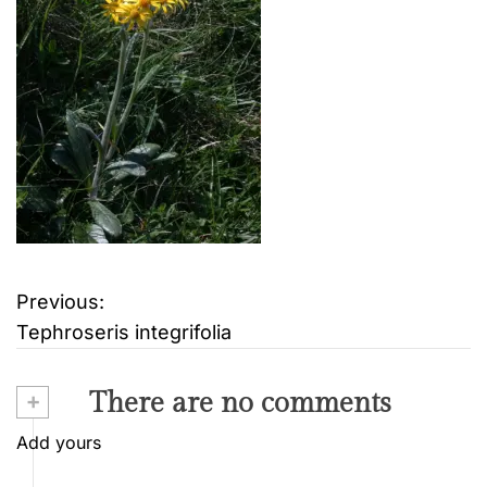
Previous:
B
Tephroseris integrifolia
e
i
+
There are no comments
t
Add yours