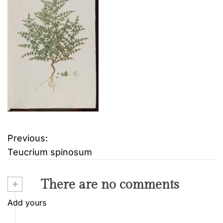
Previous:
B
Teucrium spinosum
e
i
+
There are no comments
t
Add yours