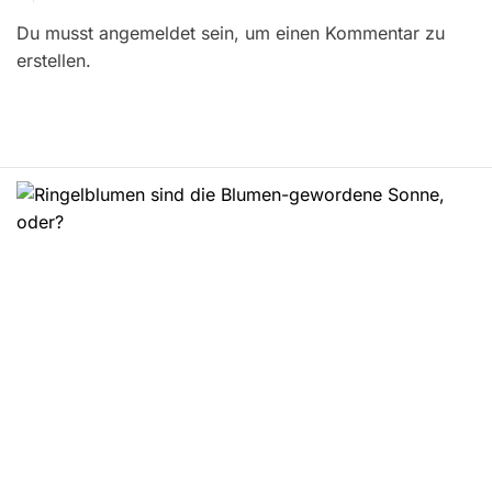
r
Du musst angemeldet sein, um einen Kommentar zu
a
erstellen.
g
s
n
a
v
i
g
a
t