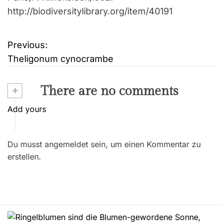
http://biodiversitylibrary.org/item/40191
Previous:
B
Theligonum cynocrambe
e
i
+
There are no comments
t
Add yours
r
Du musst angemeldet sein, um einen Kommentar zu
a
erstellen.
g
s
n