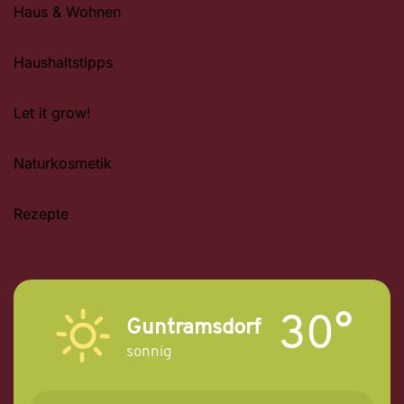
Haus & Wohnen
Haushaltstipps
Let it grow!
Naturkosmetik
Rezepte
30°
Guntramsdorf
sonnig