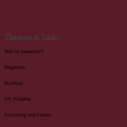
c
s
n
e
t
t
b
a
e
o
g
r
o
r
e
k
a
s
m
t
Themen & Links
Was ist paradiser?
Allgemein
Buchtipp
DIY Projekte
Forschung und Fakten