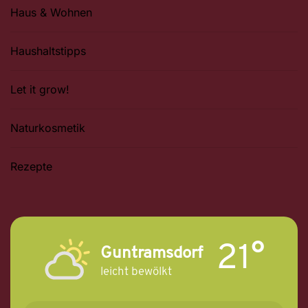
Haus & Wohnen
Haushaltstipps
Let it grow!
Naturkosmetik
Rezepte
21°
Guntramsdorf
leicht bewölkt