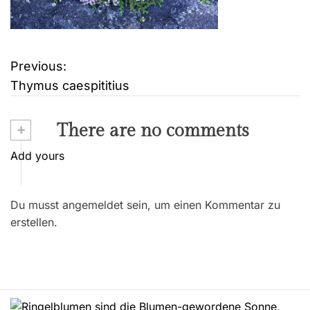
Previous:
B
Thymus caespititius
e
i
+
There are no comments
t
Add yours
r
Du musst angemeldet sein, um einen Kommentar zu
a
erstellen.
g
s
n