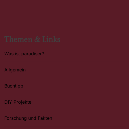
a
n
i
c
s
n
e
t
t
b
a
e
o
g
r
o
r
e
k
a
s
m
t
Themen & Links
Was ist paradiser?
Allgemein
Buchtipp
DIY Projekte
Forschung und Fakten