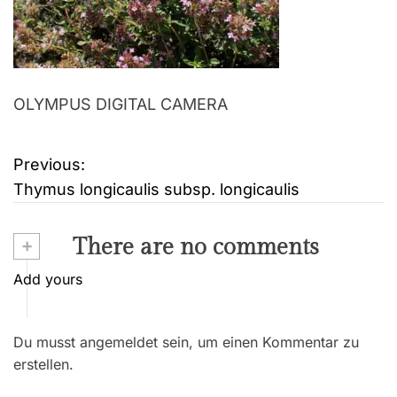
OLYMPUS DIGITAL CAMERA
Previous:
B
Thymus longicaulis subsp. longicaulis
e
i
+
There are no comments
t
Add yours
r
Du musst angemeldet sein, um einen Kommentar zu
a
erstellen.