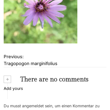
Previous:
B
Tragopogon marginifolius
e
i
+
There are no comments
t
Add yours
r
Du musst angemeldet sein, um einen Kommentar zu